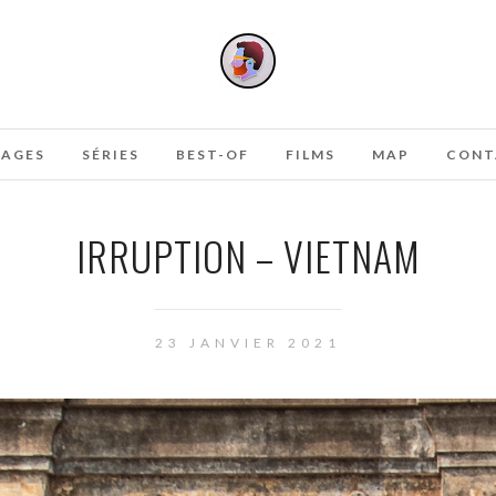
AGES
SÉRIES
BEST-OF
FILMS
MAP
CONT
IRRUPTION – VIETNAM
23 JANVIER 2021