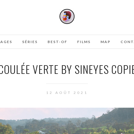
AGES
SÉRIES
BEST-OF
FILMS
MAP
CONT
COULÉE VERTE BY SINEYES COPI
12 AOÛT 2021