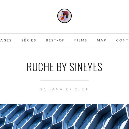
AGES
SÉRIES
BEST-OF
FILMS
MAP
CONT
RUCHE BY SINEYES
21 JANVIER 2021