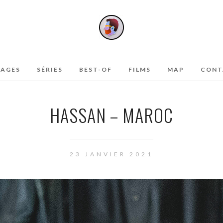
AGES
SÉRIES
BEST-OF
FILMS
MAP
CONT
HASSAN – MAROC
23 JANVIER 2021